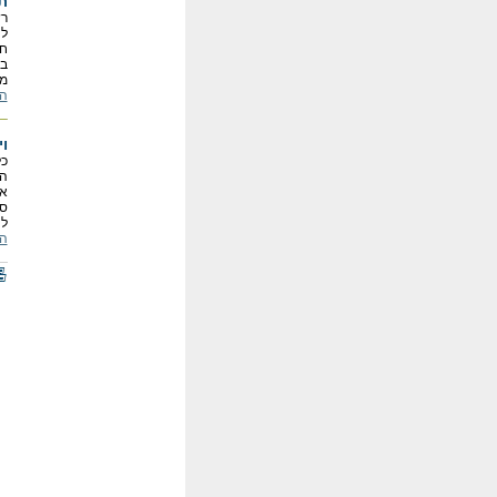
ת
רש
לה
חי
בי
מס
המ
וי
כל
הכ
את
ספ
לה
המ