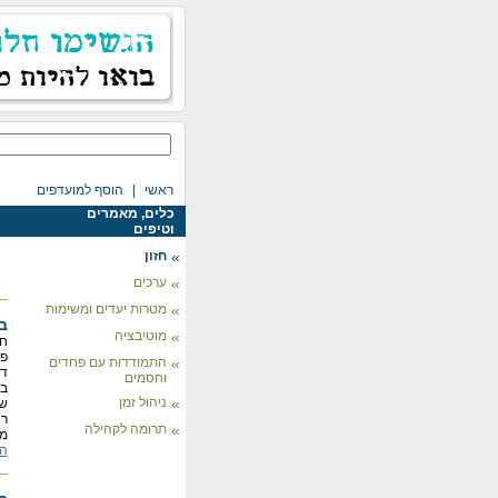
ראשי
|
הוסף למועדפים
כלים, מאמרים
וטיפים
»
חזון
»
ערכים
»
מטרות יעדים ומשימות
בנ
»
מוטיבציה
חז
פח
»
התמודדות עם פחדים
דפ
וחסמים
בנ
»
ניהול זמן
של
רצ
»
תרומה לקהילה
מכך
המ