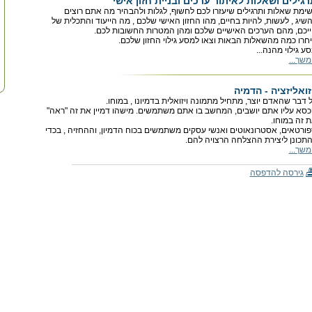
רגילים ושאלות לאיתור ערכים ובניית חזון אישי
ימת שאלות ותרגילים שיעזרו לכם לחשוף, לגלות ולהבהיר מה אתם רוצים
שיג , לעשות, להיות בחיים, מהו החזון האישי שלכם , מה הייעוד והתכלית של
יכם, מהם הערכים האישיים שלכם ומהן המטרות החשובות לכם.
חרו כמה מהשאלות הבאות וצאו למסע גילוי החזון שלכם.
ע גילוי מהנה...
שך...
זואליזציה - הדמיה
 דבר שהאדם יוצר, מתחיל מתמונה ויזואלית בדמיונו , במוחו.
סא עליו אתם יושבים, המחשב בו אתם משתמשים. מישהו דמיין את זה "ראה"
 זה במוחו.
ורטאים, אסטרונאוטים ואנשי עסקים משתמשים בכוח הדמיון, וההחזיה , בכדי
תכונן ליצירת ההצלחה הרצויה להם.
שך...
גירסה להדפסה