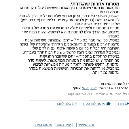
מטרות אחרות שהגדרתי.
התנגשות או ניגודי אינטרסים בין מטרות ומשימות יכולות להתרחש
מכמה סיבות.
ראשית, משאבי האנרגיה, הזמן והכסף שלנו מוגבלים, ולכן לא נוכל
לדוגמא להרשם (כסף) ולהיות אפקטיביים בלימודים (אנרגיה וזמן)
של קורסים רבים בשנה אחת.
מטרת התפתחות ולימודים יכולה להתנגש עם מטרה של הגדלת
פרנסה, אם הדרך שלנו להתפרנס היא להשקיע שעות רבות יותר
בעבודה.
בנוסף, כפי שהוסבר בסעיף 7 – ייתכן שמטרות ומשימות שונות
מייצגות ערכים מנוגדים לדוגמא: אם הגדרתי שהמטרה שלי בשנה
הקרובה היא לבלות כל יום 5 שעות איכות עם הילדים שלי
ובמקביל הגדרתי שאני רוצה להשקיע שעות רבות יותר בעבודה,
במטרה להתקדם בתפקיד – ייתכן שתיווצר התנגשות.
מה הפתרון? יש לבחון את המטרות המתנגשות, לעשות סדר
עדיפויות, לחפש פשרות ולהגדיר מטרות אפשריות לביצוע
במקביל, או לדחות את המטרות והמשימות הנמצאות בסדר
עדיפות נמוך יותר.
כל הזכויות שמורות
לי ברדוש נוי-מאיר,
אימון אישי
ועסקי
כל הזכויות שמורות - MyGoalSaver
חזרה
גירסה להדפסה
שלח לחבר
תנאי שימוש
|
|
יצירת קשר
|
פרסום באתר