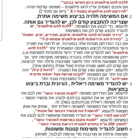
ללכת לחוג פילאטיס ביום חמישי בבוקר".
אם אינכם רשומים עדיין לחוג פילאטיס – משימה קודמת תהיה:
" X
(ראו גם סעיף 2)
"להירשם לחוג פילאטיס בסטודיו
אם המשימה תלויה בביצוע משימה אחרת,
שצריכה להתבצע קודם לכן, יש להגדיר גם אותה.
יש
לדוגמא: כדי לבצע את המשימה:
"ללכת לחוג פילאטיס",
להגדיר ולבצע קודם לכן את המשימות:
א.
"בירור מסגרות לחוגי פילאטיס: מיקום, מחירים, ימים
ושעות"
ב.
"בחירת חוג והירשמות לחוג פילאטיס שמתאים לי"
אם כבר הגדרתם מטרות אלה במערכת, יש לדחות את תאריך
היעד והתזכורות לביצוע המשימה המאוחרת יותר
"ללכת לחוג
ו/או להקדים את תאריך היעד והתזכורות למשימות א,ב.
פילאטיס"
ייתכן שהמשימה אינה תלויה בהכרח במשימה מוקדמת יותר, אך
תקבל משמעות גדולה יותר ותיווצר מוטיבציה גדולה יותר לביצועה,
אם קודם לכן תושג מטרה אחרת (אולי אפילו בתחום אחר).
לדוגמא: ייתכן שאם נשיג קודם את המטרה :
"לרזות 2 קילו"
יהיה
לנו נוח יותר עם המשימה
"לקבוע פגישה אצל יועץ/ת תדמית
זה לא הכרחי, אבל המוטיבציה טובה יותר.
וסטיילינג"
.
יש להגדיר משימה ריאלית , הגיונית וברת ביצוע
במציאות.
לדוגמא: אם הגדרתם משימה
ואין לכם את
"לקנות מכשיר כושר"
הכסף הדרוש, או את המקום בביתכם להציב את מכשיר הכושר –
זוהי לא משימה ריאלית מבחינתכם בשלב זה.
נסו להחליף את המשימה למשימה ריאלית יותר , שתתן את אותן
,
תוצאות לדוגמא:
"להשאיל את מכשיר הכושר של אחותי"
"
או הגדירו משימות שיאפשרו לכם לבצע את
להרשם לחדר כושר"
המשימה לדוגמא
"לפנות מקום במרפסת למכשיר כושר" ,
"לחסוך 200 ש"ח בחודש למטרת רכישת מכשיר כושר".
חשוב להגדיר משימות קטנות ופשוטות.
משימות גדולות או מורכבות מדי גורמות לבלבול, לשיתוק