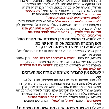
ולתחושת חוסר אונים וחוסר יכולת להתמודד. התוצאה היא בדרך
כלל הדחקה או דחיית המשימה. לכן יש להפוך את המשימה
הגדולה למטרת על או מטרת משנה, ולאחר מכן לפרק ולפרט
אותה למשימות קטנות ופשוטות יותר. לדוגמא
"כתיבת ספר
תהפוך ממשימה למטרה והמשימות יהיו:
הזכרונות שלי"
"לכתוב ראשי פרקים לספר הזכרונות שלי"
– אם יש לכם תמונות רבות
"למיין תמונות לספר הזכרונות שלי"
במקומות רבים בבית,
משימה זו עלולה להיות גדולה ומאיימת, לכן
"להוציא מהמחסן ארגז
יש לפרק גם אותה למשימות קטנות:
תמונות אחד ולמיין" , "לבחור תמונות לספר הזכרונות
מהאלבום הכחול".
יש לוודא כי המשימה אכן משרתת את מטרת העל
ו/או המטרה התומכת אליהן היא שייכת.
יש לוודא כי ביצוע המשימה תלוי רק בי.
ייתכן שביצוע המשימה מותנה בהסכמתם או בשיתוף הפעולה של
אנשים אחרים.
ייתכן שאתם
לדוגמא, המשימה :
"למיין ולהעביר ספרים לתרומה"
.
חייבים להתיעץ עם בן הזוג, השותף או בני משפחה נוספים.
"לקבוע עם רונן והילדים
במקרה כזה יש להגדיר את המשימה
יום למיון ספרים".
לעולם אין להגדיר משימה שנוגדת את הערכים
שלי.
לכל אחד מאיתנו יש ערכים בהם אנו מאמינים, אם נפעל נגד
ערכים אלה נחוש תמיד בקושי ובהתנגדות פנימית. פתרון או דרך
פעולה המתאימה לאדם אחד אינה מתאימה לאדם אחר, ולכן
חשוב שנלמד להכיר את הערכים שלנו ונקפיד להגדיר את המטרות
והמשימות שלנו באופן שיהלום את הערכים בהם אנו מאמינים.
לדוגמא: אין טעם להגדיר משימה
"לכתוב מכתבי המלצה
, כאשר
או
הינם ערכים חשובים
מפוברקים"
"אמת"
"כנות"
עבורנו.
יש לבדוק שהמשימה אינה מתנגשת עם משימות /