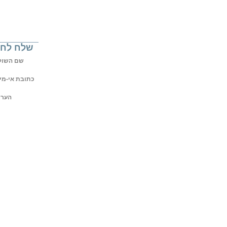
שלח לחב
שם השולח
כתובת אי-מיי
הערו