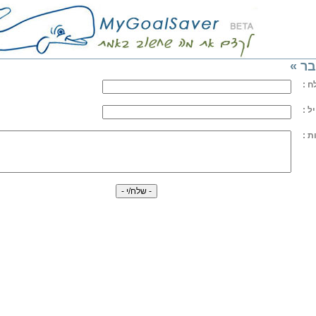
ר »
 :
ל :
ת :